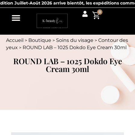
Juillet-Août 2026 arrive bientôt, les expéditions commencent d
0
Accueil
Boutique
Soins du visage
Contour des
>
>
>
yeux
ROUND LAB – 1025 Dokdo Eye Cream 30ml
>
ROUND LAB – 1025 Dokdo Eye
Cream 30ml