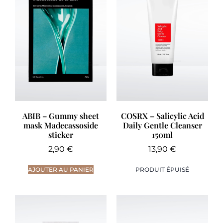
ABIB – Gummy sheet
COSRX – Salicylic Acid
mask Madecassoside
Daily Gentle Cleanser
sticker
150ml
2,90
€
13,90
€
AJOUTER AU PANIER
PRODUIT ÉPUISÉ