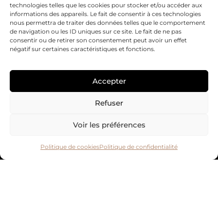
technologies telles que les cookies pour stocker et/ou accéder aux
informations des appareils. Le fait de consentir à ces technologies
La Marque
nous permettra de traiter des données telles que le comportement
Je m’abonne
de navigation ou les ID uniques sur ce site. Le fait de ne pas
consentir ou de retirer son consentement peut avoir un effet
Contactez-nous
négatif sur certaines caractéristiques et fonctions.
Informations légales
Accepter
Conditions Générales de Vente
Mentions légales
Refuser
Politique de livraison
Politique de remboursement
Voir les préférences
Politique de confidentialité
Politique de cookies
Politique de confidentialité
Inscrivez-vous à notre newsletter
Email
ENVOYER