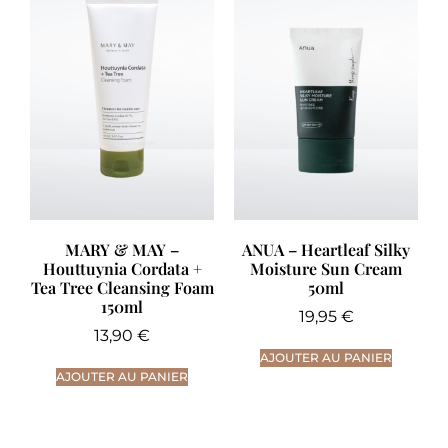
MARY & MAY –
ANUA – Heartleaf Silky
Houttuynia Cordata +
Moisture Sun Cream
Tea Tree Cleansing Foam
50ml
150ml
19,95
€
13,90
€
AJOUTER AU PANIER
AJOUTER AU PANIER